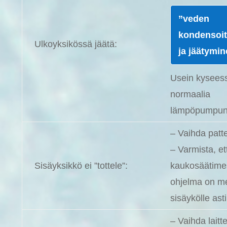
”veden
kondensoi
Ulkoyksikössä jäätä:
ja jäätymi
Usein kysees
normaalia
lämpöpumpun 
– Vaihda patte
– Varmista, et
Sisäyksikkö ei ”tottele”:
kaukosäätime
ohjelma on m
sisäykölle asti
– Vaihda laitt