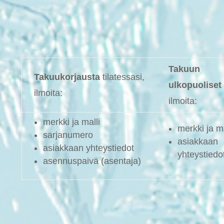
Takuun
Takuukorjausta
tilatessasi,
ulkopuoliset
ilmoita:
ilmoita:
merkki ja malli
merkki ja ma
sarjanumero
asiakkaan
asiakkaan yhteystiedot
yhteystiedo
asennuspaivä (asentaja)