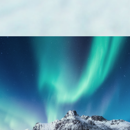
OTA YHTEYTTÄ
YRITYS
Jäähdytinpalvelu RefGroup Oy
Y-tunnus 2022624-2
PUHELIN