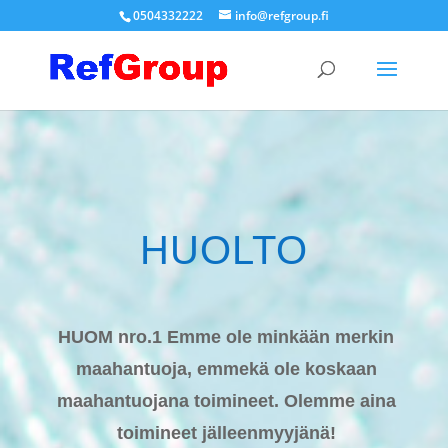
0504332222
info@refgroup.fi
HUOLTO
HUOM nro.1 Emme ole minkään merkin
maahantuoja, emmekä ole koskaan
maahantuojana toimineet. Olemme aina
toimineet jälleenmyyjänä!