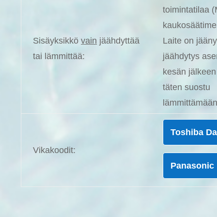
toimintatilaa
kaukosäätime
Sisäyksikkö
vain
jäähdyttää
Laite on jääny
tai lämmittää:
jäähdytys as
kesän jälkeen
täten suostu
lämmittämään
Toshiba Da
Vikakoodit:
Panasonic