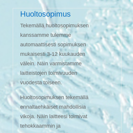
Huoltosopimus
Tekemällä huoltosopimuksen
kanssamme tulemme
automaattisesti sopimuksen
mukaisesti 3-12 kuukauden
välein. Näin varmistamme
laitteistojen toimivuuden
vuodesta toiseen.
Huoltosopimuksen tekemällä
ennaltaehkäiset mahdollisia
vikoja. Näin laitteesi toimivat
tehokkaammin ja