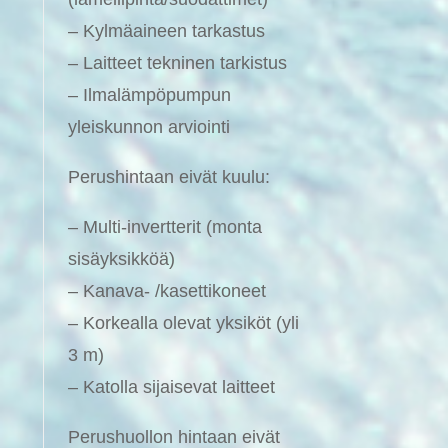
– Kylmäaineen tarkastus
– Laitteet tekninen tarkistus
– Ilmalämpöpumpun
yleiskunnon arviointi
Perushintaan eivät kuulu:
– Multi-invertterit (monta
sisäyksikköä)
– Kanava- /kasettikoneet
– Korkealla olevat yksiköt (yli
3 m)
– Katolla sijaisevat laitteet
Perushuollon hintaan eivät