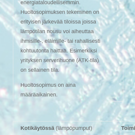
energiataloudellisemmin.
Huoltosopimuksen tekeminen on
erityisen järkevää tiloissa joissa
lämpötilan nousu voi aiheuttaa
ihmisille-, eläimille- tai rahallisesti
kohtuutonta haittaa. Esimerkiksi
yrityksen serverihuone (ATK-tila)
on sellainen tila.
Huoltosopimus on aina
määräaikainen.
Kotikäytössä
(lämpöpumput)
Toimi