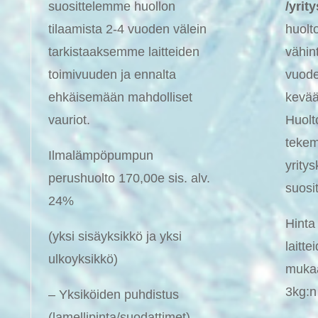
suosittelemme huollon
/yrit
tilaamista 2-4 vuoden välein
huolto
tarkistaaksemme laitteiden
vähin
toimivuuden ja ennalta
vuode
ehkäisemään mahdolliset
kevää
vauriot.
Huol
teke
Ilmalämpöpumpun
yrity
perushuolto 170,00e sis. alv.
suosi
24%
Hinta
(yksi sisäyksikkö ja yksi
laitt
ulkoyksikkö)
mukaan
3kg:n 
– Yksiköiden puhdistus
(lamellipinta/suodattimet)