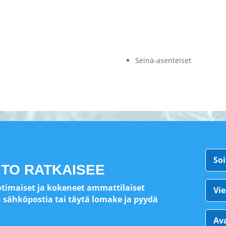
Seinä-asenteiset
Soi
ITO RATKAISEE
otimaiset ja kokeneet ammattilaiset
Vie
ä sähköpostia tai täytä lomake ja pyydä
Av