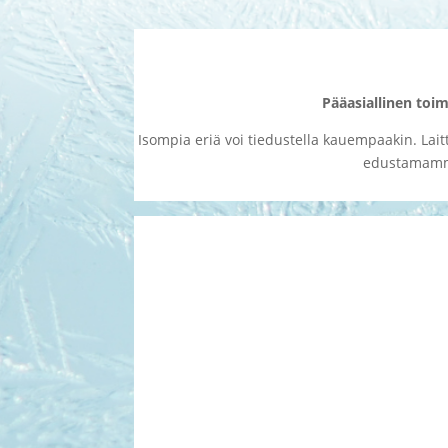
Pääasiallinen toi
Isompia eriä voi tiedustella kauempaakin. Lai
edustamamme