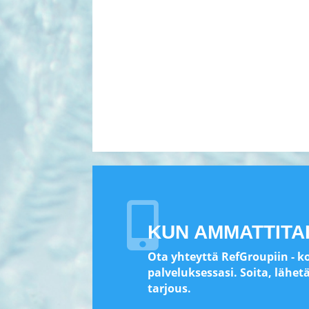

KUN AMMATTITA
Ota yhteyttä RefGroupiin - k
palveluksessasi. Soita, lähet
tarjous.