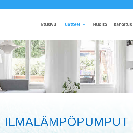
Etusivu
Tuotteet
Huolto
Rahoitus
ILMALÄMPÖPUMPUT