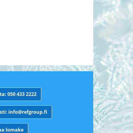
ta: 050 433 2222
sti: info@refgroup.fi
aa lomake