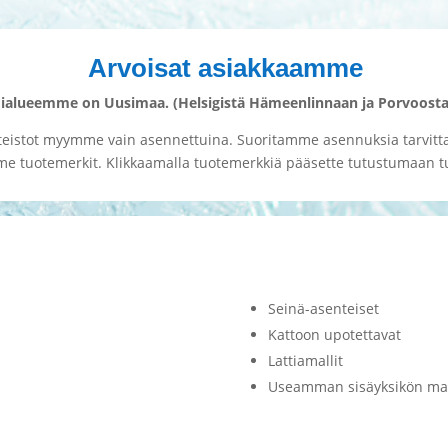
Arvoisat asiakkaamme
mialueemme on Uusimaa. (Helsigistä Hämeenlinnaan ja Porvoost
tteistot myymme vain asennettuina. Suoritamme asennuksia tarvitta
 tuotemerkit. Klikkaamalla tuotemerkkiä pääsette tutustumaan t
Seinä-asenteiset
Kattoon upotettavat
Lattiamallit
Useamman sisäyksikön mal