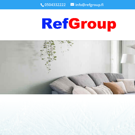
0504332222
info@refgroup.fi