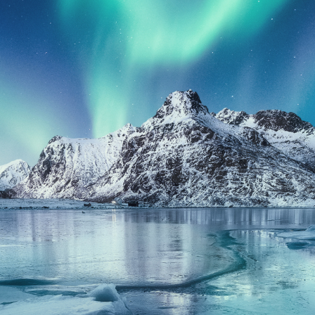
Jäähdytinpalvelu RefGroup Oy
Y-tunnus 2022624-2
PUHELIN
+(358) 50 433 2222
SÄHKÖPOSTI
info@refgroup.fi
OSOITE
Lyijykatu 7, 05800 Hyvinkää
LINKIT
ETUSIVU
TUOTTEET