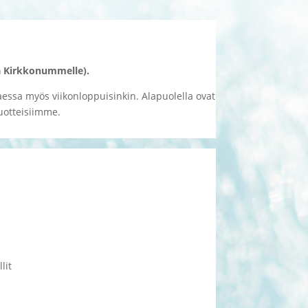
a Kirkkonummelle).
essa myös viikonloppuisinkin. Alapuolella ovat
uotteisiimme.
lit