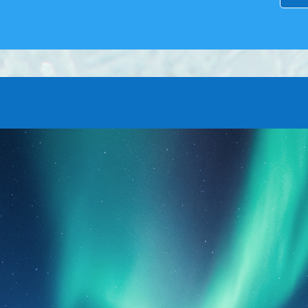
YHTEYSTIEDO
T
YRITYS