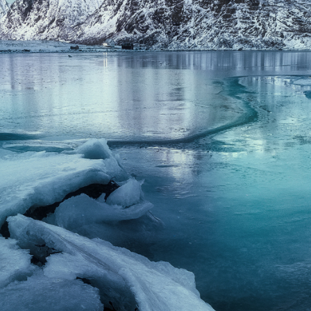
TUOTTEET
HUOLTO
---
VANTAA
ESPOO
TUUSULA
RIIHIMÄKI
OTA YHTEYTTÄ