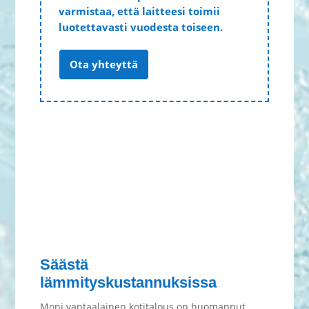
varmistaa, että laitteesi toimii
luotettavasti vuodesta toiseen.
Ota yhteyttä
Säästä
lämmityskustannuksissa
Moni vantaalainen kotitalous on huomannut,