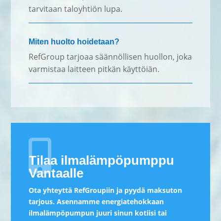
tarvitaan taloyhtiön lupa.
Miten huolto hoidetaan?
RefGroup tarjoaa säännöllisen huollon, joka
varmistaa laitteen pitkän käyttöiän.

Tilaa ilmalämpöpumppu
Vantaalle
Ota yhteyttä RefGroupiin ja pyydä maksuton
tarjous. Asennamme energiatehokkaan
ilmalämpöpumpun juuri sinun kotiisi tai