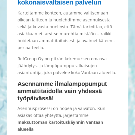
kokonaisvaltaisen palvelun
Kartoitamme kohteen, autamme valitsemaan
oikean laitteen ja huolehdimme asennuksesta
sekä jatkuvasta huollosta. Tämä tarkoittaa, että
asiakkaan ei tarvitse murehtia mistään – kaikki
hoidetaan ammattitaitoisesti ja avaimet käteen -
periaatteella.
RefGroup Oy on pitkän kokemuksen omaava
jäähdytys- ja lämpöpumppuratkaisujen
asiantuntija, joka palvelee koko Vantaan alueella.
Asennamme ilmalämpöpumput
ammattitaidolla vain yhdessä
työpäivässä!
Asennusprosessi on nopea ja vaivaton. Kun
asiakas ottaa yhteyttä, järjestämme
maksuttoman kartoituskäynnin Vantaan
alueella
.