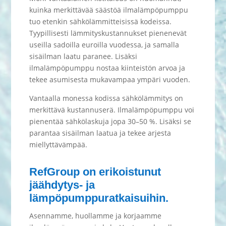
kuinka merkittävää säästöä ilmalämpöpumppu
tuo etenkin sähkölämmitteisissä kodeissa.
Tyypillisesti lämmityskustannukset pienenevät
useilla sadoilla euroilla vuodessa, ja samalla
sisäilman laatu paranee. Lisäksi
ilmalämpöpumppu nostaa kiinteistön arvoa ja
tekee asumisesta mukavampaa ympäri vuoden.
Vantaalla monessa kodissa sähkölämmitys on
merkittävä kustannuserä. Ilmalämpöpumppu voi
pienentää sähkölaskuja jopa 30–50 %. Lisäksi se
parantaa sisäilman laatua ja tekee arjesta
miellyttävämpää.
RefGroup on erikoistunut
jäähdytys- ja
lämpöpumppuratkaisuihin.
Asennamme, huollamme ja korjaamme