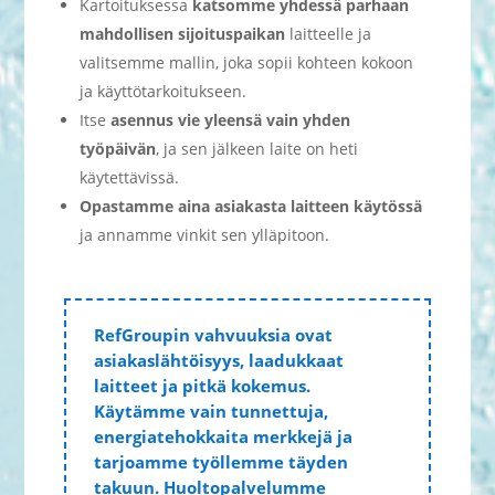
Kartoituksessa
katsomme yhdessä parhaan
mahdollisen sijoituspaikan
laitteelle ja
valitsemme mallin, joka sopii kohteen kokoon
ja käyttötarkoitukseen.
Itse
asennus vie yleensä vain yhden
työpäivän
, ja sen jälkeen laite on heti
käytettävissä.
Opastamme aina asiakasta laitteen käytössä
ja annamme vinkit sen ylläpitoon.
RefGroupin vahvuuksia ovat
asiakaslähtöisyys, laadukkaat
laitteet ja pitkä kokemus.
Käytämme vain tunnettuja,
energiatehokkaita merkkejä ja
tarjoamme työllemme täyden
takuun. Huoltopalvelumme