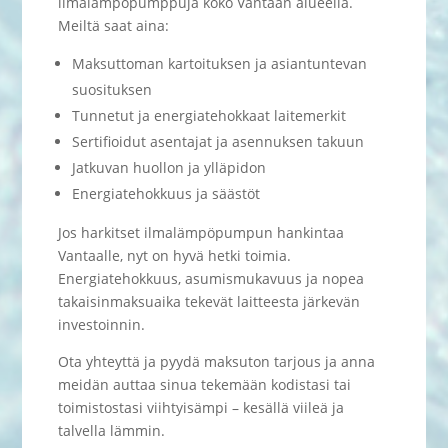
ilmalämpöpumppuja koko Vantaan alueella.
Meiltä saat aina:
Maksuttoman kartoituksen ja asiantuntevan
suosituksen
Tunnetut ja energiatehokkaat laitemerkit
Sertifioidut asentajat ja asennuksen takuun
Jatkuvan huollon ja ylläpidon
Energiatehokkuus ja säästöt
Jos harkitset ilmalämpöpumpun hankintaa
Vantaalle, nyt on hyvä hetki toimia.
Energiatehokkuus, asumismukavuus ja nopea
takaisinmaksuaika tekevät laitteesta järkevän
investoinnin.
Ota yhteyttä ja pyydä maksuton tarjous ja anna
meidän auttaa sinua tekemään kodistasi tai
toimistostasi viihtyisämpi – kesällä viileä ja
talvella lämmin.