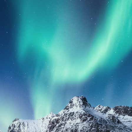
Jäähdytinpalvelu RefGroup Oy
Y-tunnus 2022624-2
PUHELIN
+(358) 50 433 2222
SÄHKÖPOSTI
info@refgroup.fi
OSOITE
Lyijykatu 7, 05800 Hyvinkää
LINKIT
ETUSIVU