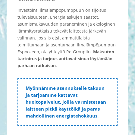
Investointi ilmalämpöpumppuun on sijoitus
tulevaisuuteen. Energialaskujen säästöt,
asumismukavuuden paraneminen ja ekologinen
lämmitysratkaisu tekevät laitteesta järkevän
valinnan. Jos siis etsit ammattilaista
toimittamaan ja asentamaan ilmalämpöpumpun
Espooseen, ota yhteyttä RefGroupiin.
Maksuton
kartoitus ja tarjous auttavat sinua löytämään
parhaan ratkaisun.
Myönnämme asennukselle takuun
ja tarjoamme kattavat
huoltopalvelut, joilla varmistetaan
laitteen pitkä käyttöikä ja paras
mahdollinen energiatehokkuus.