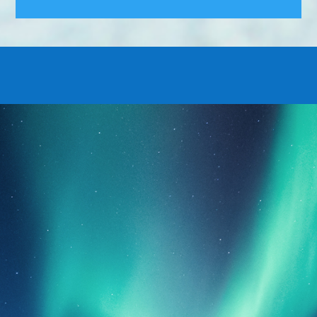
YHTEYSTIEDOT
YRITYS
Jäähdytinpalvelu RefGroup Oy
Y-tunnus 2022624-2
PUHELIN
+(358) 50 433 2222