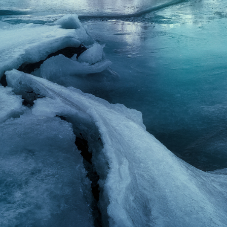
TUUSULA
RIIHIMÄKI
OTA YHTEYTTÄ