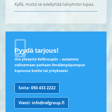
Kyllä, mutta se edellyttää taloyhtiön lupaa.

Pyydä tarjous!
Ota yhteyttä RefGroupiin – autamme
valitsemaan parhaan ilmalämpöpumpun
Espoossa kotiisi tai yritykseesi.
Soita: 050 433 2222
Viesti: info@refgroup.fi