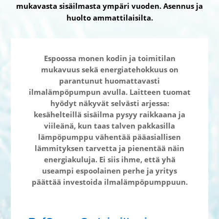
mukavasta sisäilmasta ympäri vuoden. Asennus ja
huolto ammattilaisilta.
Espoossa monen kodin ja toimitilan
mukavuus sekä energiatehokkuus on
parantunut huomattavasti
ilmalämpöpumpun avulla. Laitteen tuomat
hyödyt näkyvät selvästi arjessa:
kesähelteillä sisäilma pysyy raikkaana ja
viileänä, kun taas talven pakkasilla
lämpöpumppu vähentää pääasiallisen
lämmityksen tarvetta ja pienentää näin
energiakuluja. Ei siis ihme, että yhä
useampi espoolainen perhe ja yritys
päättää investoida ilmalämpöpumppuun.