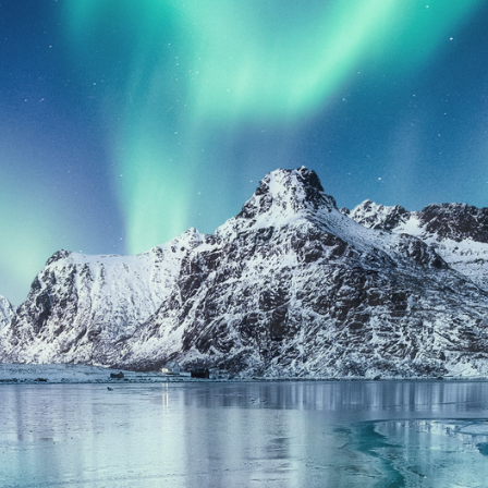
SÄHKÖPOSTI
info@refgroup.fi
OSOITE
Lyijykatu 7, 05800 Hyvinkää
LINKIT
ETUSIVU
TUOTTEET
HUOLTO
---
VANTAA
ESPOO