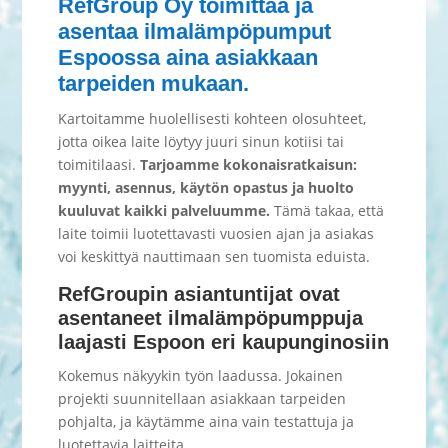
RefGroup Oy toimittaa ja
asentaa ilmalämpöpumput
Espoossa aina asiakkaan
tarpeiden mukaan.
Kartoitamme huolellisesti kohteen olosuhteet,
jotta oikea laite löytyy juuri sinun kotiisi tai
toimitilaasi.
Tarjoamme kokonaisratkaisun:
myynti, asennus, käytön opastus ja huolto
kuuluvat kaikki palveluumme.
Tämä takaa, että
laite toimii luotettavasti vuosien ajan ja asiakas
voi keskittyä nauttimaan sen tuomista eduista.
RefGroupin asiantuntijat ovat
asentaneet ilmalämpöpumppuja
laajasti Espoon eri kaupunginosiin
Kokemus näkyykin työn laadussa. Jokainen
projekti suunnitellaan asiakkaan tarpeiden
pohjalta, ja käytämme aina vain testattuja ja
luotettavia laitteita.