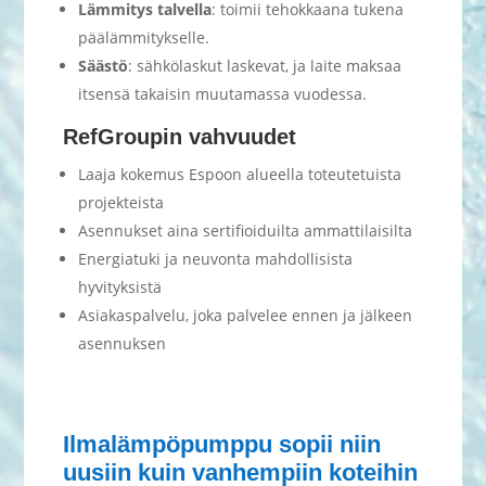
Lämmitys talvella
: toimii tehokkaana tukena
päälämmitykselle.
Säästö
: sähkölaskut laskevat, ja laite maksaa
itsensä takaisin muutamassa vuodessa.
RefGroupin vahvuudet
Laaja kokemus Espoon alueella toteutetuista
projekteista
Asennukset aina sertifioiduilta ammattilaisilta
Energiatuki ja neuvonta mahdollisista
hyvityksistä
Asiakaspalvelu, joka palvelee ennen ja jälkeen
asennuksen
Ilmalämpöpumppu sopii niin
uusiin kuin vanhempiin koteihin