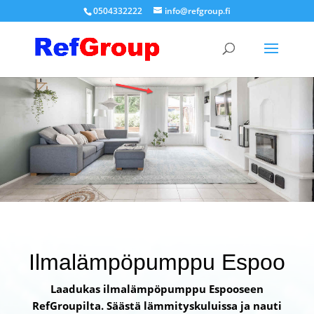
0504332222
info@refgroup.fi
Ilmalämpöpumppu Espoo
Laadukas ilmalämpöpumppu Espooseen
RefGroupilta. Säästä lämmityskuluissa ja nauti